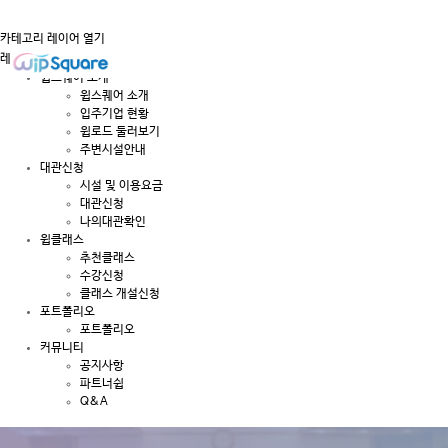
카테고리 레이어 열기
레이어 닫기
윕스퀘어 소개
윕스퀘어 소개
입주기업 현황
윕로드 둘러보기
주변시설안내
대관신청
시설 및 이용요금
대관신청
나의대관확인
윕클래스
추천클래스
수강신청
클래스 개설신청
포트폴리오
포트폴리오
커뮤니티
공지사항
파트너쉽
Q&A